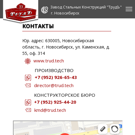
Завод Стальных Конструкций "ТрудЪ"
г. Новосибирск
КОНТАКТЫ
КОНТАКТЫ
Юр. адрес: 630005, Новосибирская
область, г. Новосибирск, ул. Каменская, д.
55, оф. 314
www.trud.tech
ПРОИЗВОДСТВО
+7 (952) 926-65-43
director@trud.tech
КОНСТРУКТОРСКОЕ БЮРО
+7 (952) 925-44-20
kmd
@trud.tech
ТрудЪ
Металлоконструкции в Новосибирске
Конструкторское бюро в Новосибирске